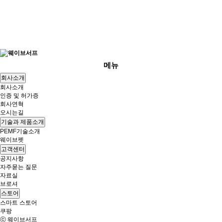
메뉴
회사소개
회사소개
인증 및 허가증
회사연혁
오시는길
기술과 제품소개
PEMF기술소개
웨이브펫
고객센터
공지사항
자주묻는 질문
자료실
브로셔
스토어
스마트 스토어
쿠팡
ⓒ 웨이브서프