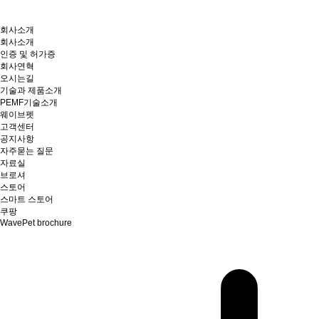
회사소개
회사소개
인증 및 허가증
회사연혁
오시는길
기술과 제품소개
PEMF기술소개
웨이브펫
고객센터
공지사항
자주묻는 질문
자료실
브로셔
스토어
스마트 스토어
쿠팡
WavePet brochure