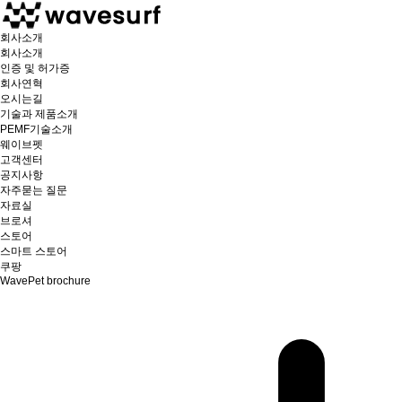
회사소개
회사소개
인증 및 허가증
회사연혁
오시는길
기술과 제품소개
PEMF기술소개
웨이브펫
고객센터
공지사항
자주묻는 질문
자료실
브로셔
스토어
스마트 스토어
쿠팡
WavePet brochure